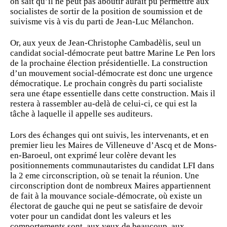
on sait qu’il ne peut pas aboutir aurait pu permettre aux
socialistes de sortir de la position de soumission et de
suivisme vis à vis du parti de Jean-Luc Mélanchon.
Or, aux yeux de Jean-Christophe Cambadèlis, seul un
candidat social-démocrate peut battre Marine Le Pen lors
de la prochaine élection présidentielle. La construction
d’un mouvement social-démocrate est donc une urgence
démocratique. Le prochain congrès du parti socialiste
sera une étape essentielle dans cette construction. Mais il
restera à rassembler au-delà de celui-ci, ce qui est la
tâche à laquelle il appelle ses auditeurs.
Lors des échanges qui ont suivis, les intervenants, et en
premier lieu les Maires de Villeneuve d’Ascq et de Mons-
en-Baroeul, ont exprimé leur colère devant les
positionnements communautaristes du candidat LFI dans
la 2 eme circonscription, où se tenait la réunion. Une
circonscription dont de nombreux Maires appartiennent
de fait à la mouvance sociale-démocrate, où existe un
électorat de gauche qui ne peut se satisfaire de devoir
voter pour un candidat dont les valeurs et les
comportements sont, aux yeux de beaucoup, aux